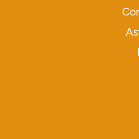
Con
As