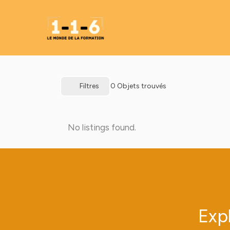
Aller
au
contenu
0
Objets trouvés
Filtres
No listings found.
Expl