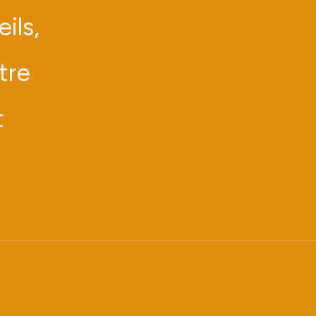
ils,
tre
t